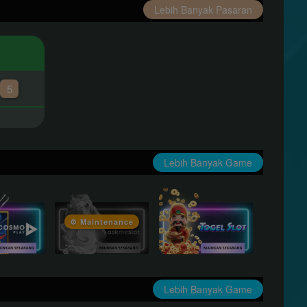
Lebih Banyak Pasaran
5
Lebih Banyak Game
⚙ Maintenance
Lebih Banyak Game