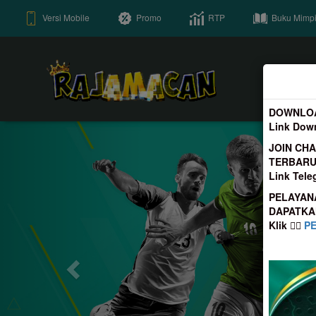
Versi Mobile
Promo
RTP
Buku Mimp
TOG
DOWNLOA
Previous
Link Down
JOIN CH
TERBARU
Link Teleg
PELAYAN
DAPATKA
Klik 👉🏻
P