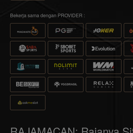
Bekerja sama dengan PROVIDER :
RAJAMACAN: Rajanya Situ