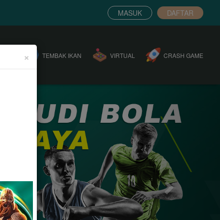
MASUK
DAFTAR
×
AYAM
TEMBAK IKAN
VIRTUAL
CRASH GAME
Next