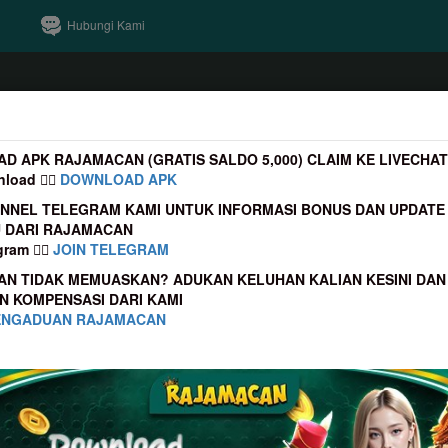
i
Hubungi Kami
EL
SLOT
LIVE CASINO
SPORT
SABUNG 
D APK RAJAMACAN (GRATIS SALDO 5,000) CLAIM KE LIVECHAT
load 👉🏻
DOWNLOAD APK
ANNEL TELEGRAM KAMI UNTUK INFORMASI BONUS DAN UPDATE
 DARI RAJAMACAN
ram 👉🏻
JOIN TELEGRAM
AN TIDAK MEMUASKAN? ADUKAN KELUHAN KALIAN KESINI DAN
N KOMPENSASI DARI KAMI
ENGADUAN RAJAMACAN