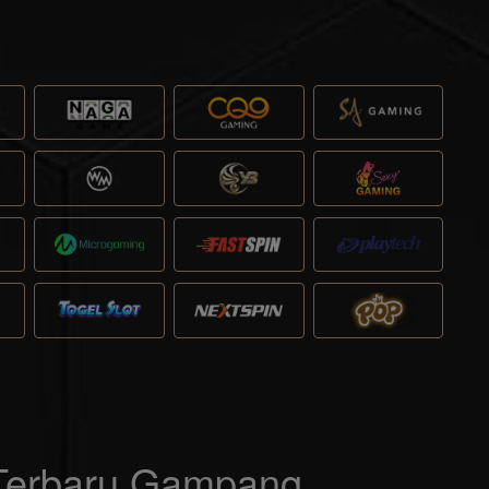
 Terbaru Gampang