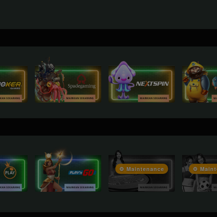
⚙ Maintenance
⚙ Main