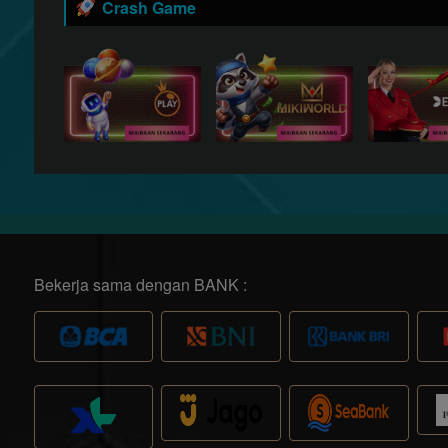
Crash Game
Bekerja sama dengan BANK :